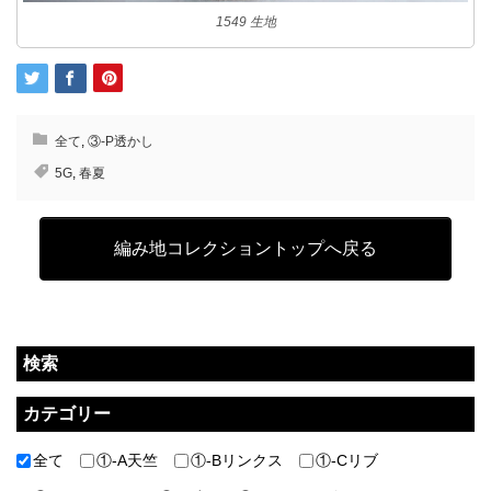
1549 生地
全て
,
③-P透かし
5G
,
春夏
編み地コレクショントップへ戻る
検索
カテゴリー
全て
①-A天竺
①-Bリンクス
①-Cリブ