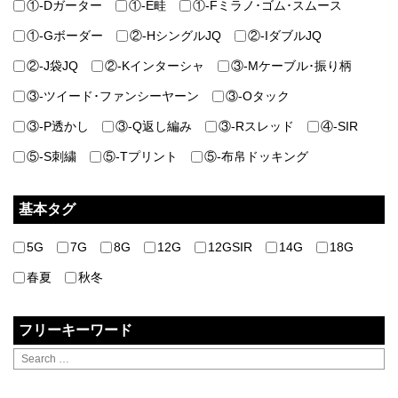
①-Dガーター
①-E畦
①-Fミラノ･ゴム･スムース
①-Gボーダー
②-HシングルJQ
②-IダブルJQ
②-J袋JQ
②-Kインターシャ
③-Mケーブル･振り柄
③-ツイード･ファンシーヤーン
③-Oタック
③-P透かし
③-Q返し編み
③-Rスレッド
④-SIR
⑤-S刺繍
⑤-Tプリント
⑤-布帛ドッキング
基本タグ
5G
7G
8G
12G
12GSIR
14G
18G
春夏
秋冬
フリーキーワード