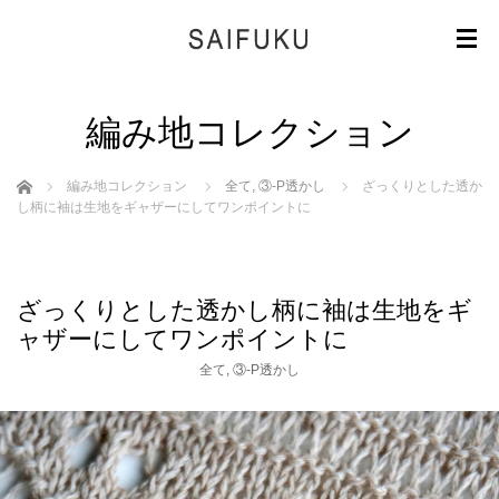
編み地コレクション
ホーム
編み地コレクション
全て
,
③-P透かし
ざっくりとした透か
し柄に袖は生地をギャザーにしてワンポイントに
ざっくりとした透かし柄に袖は生地をギ
ャザーにしてワンポイントに
全て
,
③-P透かし