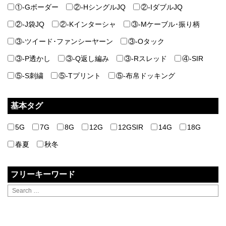
①-Gボーダー
②-HシングルJQ
②-IダブルJQ
②-J袋JQ
②-Kインターシャ
③-Mケーブル･振り柄
③-ツイード･ファンシーヤーン
③-Oタック
③-P透かし
③-Q返し編み
③-Rスレッド
④-SIR
⑤-S刺繍
⑤-Tプリント
⑤-布帛ドッキング
基本タグ
5G
7G
8G
12G
12GSIR
14G
18G
春夏
秋冬
フリーキーワード