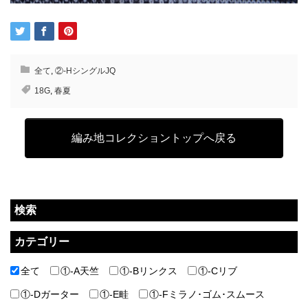
全て
,
②-HシングルJQ
18G
,
春夏
編み地コレクショントップへ戻る
検索
カテゴリー
全て
①-A天竺
①-Bリンクス
①-Cリブ
①-Dガーター
①-E畦
①-Fミラノ･ゴム･スムース