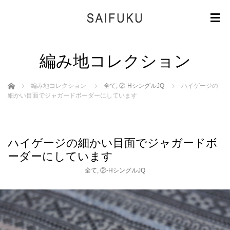
編み地コレクション
ホーム
編み地コレクション
全て
,
②-HシングルJQ
ハイゲージの
細かい目面でジャガードボーダーにしています
ハイゲージの細かい目面でジャガードボ
ーダーにしています
全て
,
②-HシングルJQ