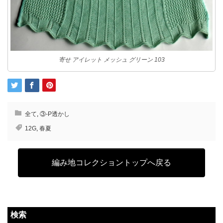
寄せ アイレット メッシュ グリーン 103
全て
,
③-P透かし
12G
,
春夏
編み地コレクショントップへ戻る
検索