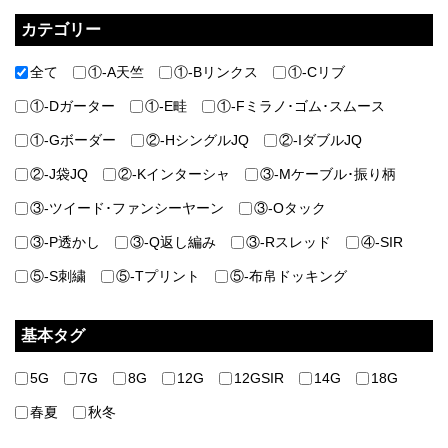
カテゴリー
全て
①-A天竺
①-Bリンクス
①-Cリブ
①-Dガーター
①-E畦
①-Fミラノ･ゴム･スムース
①-Gボーダー
②-HシングルJQ
②-IダブルJQ
②-J袋JQ
②-Kインターシャ
③-Mケーブル･振り柄
③-ツイード･ファンシーヤーン
③-Oタック
③-P透かし
③-Q返し編み
③-Rスレッド
④-SIR
⑤-S刺繍
⑤-Tプリント
⑤-布帛ドッキング
基本タグ
5G
7G
8G
12G
12GSIR
14G
18G
春夏
秋冬