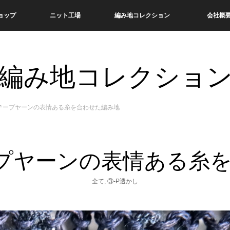
ョップ
ニット工場
編み地コレクション
会社概
編み地コレクショ
テープヤーンの表情ある糸を合わせた編み地
プヤーンの表情ある糸
全て
,
③-P透かし