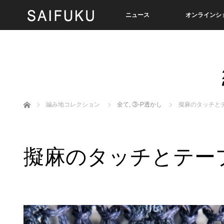
ニュース
オンラインシ
ホーム
編み地コレクション
全て
,
③-P透かし
擬麻のタッチと
擬麻のタッチとテー