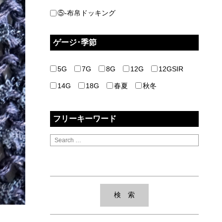
⑤-布帛ドッキング
ゲージ･季節
5G
7G
8G
12G
12GSIR
14G
18G
春夏
秋冬
フリーキーワード