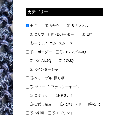
カテゴリー
全て
①-A天竺
①-Bリンクス
①-Cリブ
①-Dガーター
①-E畦
①-Fミラノ･ゴム･スムース
①-Gボーダー
②-HシングルJQ
②-IダブルJQ
②-J袋JQ
②-Kインターシャ
③-Mケーブル･振り柄
③-ツイード･ファンシーヤーン
③-Oタック
③-P透かし
③-Q返し編み
③-Rスレッド
④-SIR
⑤-S刺繍
⑤-Tプリント