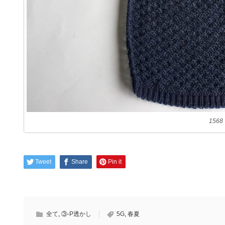
156
Tweet
Share
Pin it
全て
,
③-P透かし
5G
,
春夏