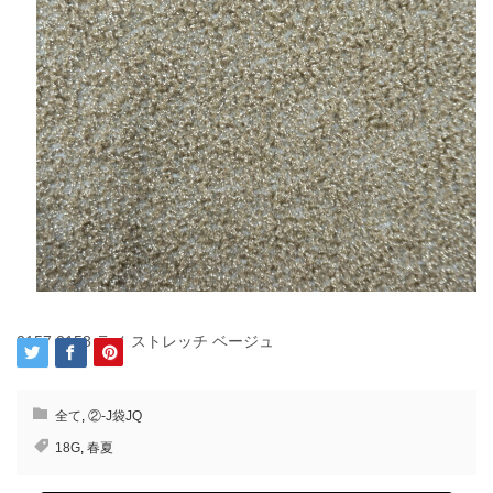
2157 2158 ラメ ストレッチ ベージュ
全て
,
②-J袋JQ
18G
,
春夏