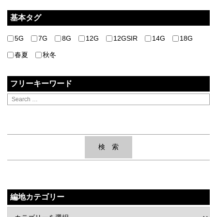
基本タグ
5G
7G
8G
12G
12GSIR
14G
18G
春夏
秋冬
フリーキーワード
編地カテゴリー