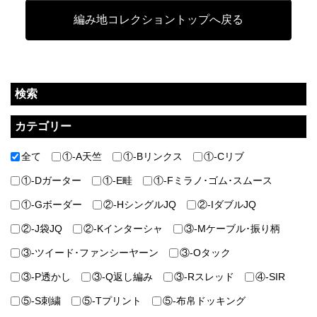
編み地コレクショントップへ戻る
検索
カテゴリー
全て
①-A天竺
①-Bリンクス
①-Cリブ
①-Dガーター
①-E畦
①-Fミラノ･ゴム･スムース
①-Gボーダー
②-HシングルJQ
②-IダブルJQ
②-J袋JQ
②-Kインターシャ
③-Mケーブル･振り柄
③-ツイード･ファンシーヤーン
③-Oタック
③-P透かし
③-Q返し編み
③-Rスレッド
④-SIR
⑤-S刺繍
⑤-Tプリント
⑤-布帛ドッキング