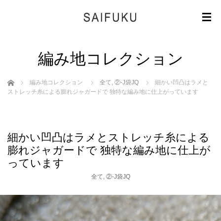
編み地コレクション
ホーム
編み地コレクション
全て
,
②-J袋JQ
細かい凹凸はラメと
ストレッチ糸による膨れジャガードで 独特な編み地に仕上がっています
細かい凹凸はラメとストレッチ糸による
膨れジャガードで 独特な編み地に仕上が
っています
全て
,
②-J袋JQ