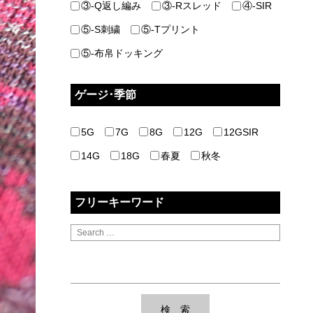
③-Q返し編み
③-Rスレッド
④-SIR
⑤-S刺繍
⑤-Tプリント
⑤-布帛ドッキング
ゲージ･季節
5G
7G
8G
12G
12GSIR
14G
18G
春夏
秋冬
フリーキーワード