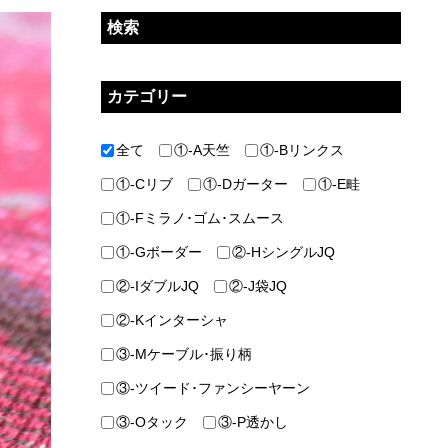
検索
カテゴリー
全て
①-A天竺
①-Bリンクス
①-Cリブ
①-Dガーター
①-E畦
①-Fミラノ･ゴム･スムース
①-Gボーダー
②-HシングルJQ
②-IダブルJQ
②-J袋JQ
②-Kインターシャ
③-Mケーブル･振り柄
③-ツイード･ファンシーヤーン
③-Oタック
③-P透かし