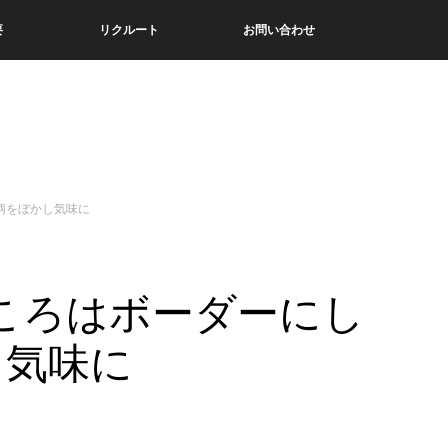
要
リクルート
お問い合わせ
ン
柄をぼかし気味に
ころはボーダーにし
し気味に