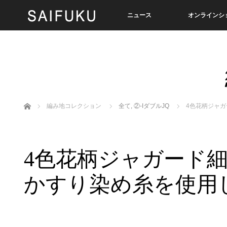
ニュース
オンラインシ
ホーム
編み地コレクション
全て
,
②-IダブルJQ
4色花柄ジャ
4色花柄ジャガード
かすり染め糸を使用