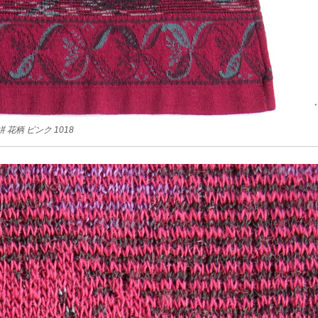
絣 花柄 ピンク 1018