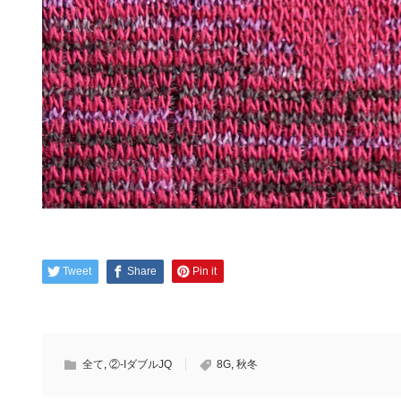
Tweet
Share
Pin it
全て
,
②-IダブルJQ
8G
,
秋冬