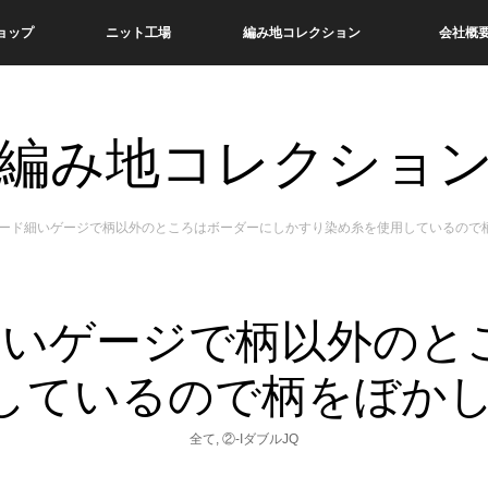
ョップ
ニット工場
編み地コレクション
会社概
編み地コレクショ
ガード細いゲージで柄以外のところはボーダーにしかすり染め糸を使用しているので
細いゲージで柄以外のと
しているので柄をぼか
全て
,
②-IダブルJQ