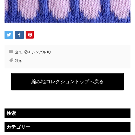
全て
,
②-HシングルJQ
秋冬
編み地コレクショントップへ戻る
検索
カテゴリー