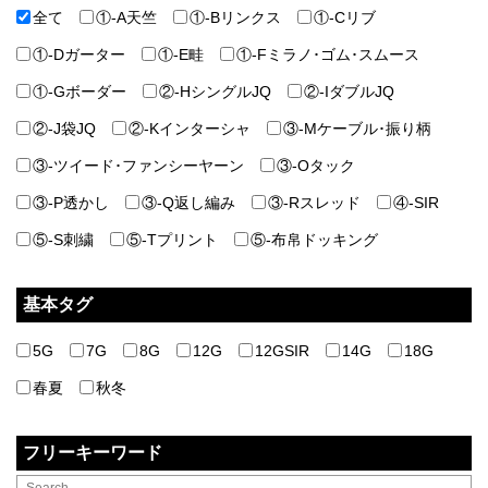
全て
①-A天竺
①-Bリンクス
①-Cリブ
①-Dガーター
①-E畦
①-Fミラノ･ゴム･スムース
①-Gボーダー
②-HシングルJQ
②-IダブルJQ
②-J袋JQ
②-Kインターシャ
③-Mケーブル･振り柄
③-ツイード･ファンシーヤーン
③-Oタック
③-P透かし
③-Q返し編み
③-Rスレッド
④-SIR
⑤-S刺繍
⑤-Tプリント
⑤-布帛ドッキング
基本タグ
5G
7G
8G
12G
12GSIR
14G
18G
春夏
秋冬
フリーキーワード