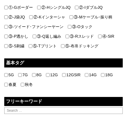
①-Gボーダー
②-HシングルJQ
②-IダブルJQ
②-J袋JQ
②-Kインターシャ
③-Mケーブル･振り柄
③-ツイード･ファンシーヤーン
③-Oタック
③-P透かし
③-Q返し編み
③-Rスレッド
④-SIR
⑤-S刺繍
⑤-Tプリント
⑤-布帛ドッキング
基本タグ
5G
7G
8G
12G
12GSIR
14G
18G
春夏
秋冬
フリーキーワード