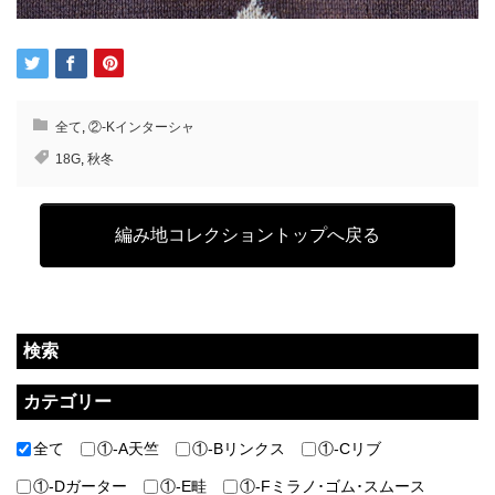
全て
,
②-Kインターシャ
18G
,
秋冬
編み地コレクショントップへ戻る
検索
カテゴリー
全て
①-A天竺
①-Bリンクス
①-Cリブ
①-Dガーター
①-E畦
①-Fミラノ･ゴム･スムース